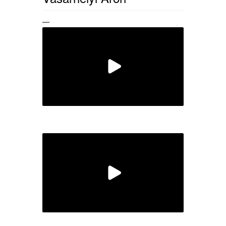
—
BA
,
Experimentális grafika