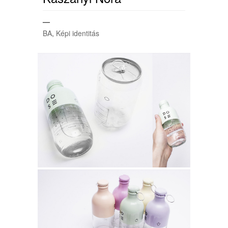
—
BA
,
Képi identitás